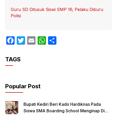
Guru SD Ditusuk Siswi SMP 16, Pelaku Diburu
Polisi
F
T
E
W
S
a
w
m
h
h
c
itt
ail
at
ar
TAGS
e
er
s
e
b
A
o
p
Popular Post
o
p
k
Bupati Kediri Beri Kado Hardiknas Pada
Siswa SMA Boarding School Menginap Di