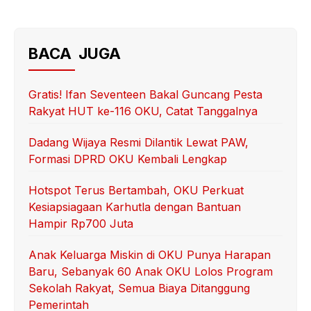
a
w
m
h
h
c
itt
ail
at
ar
e
er
s
e
BACA JUGA
b
A
o
p
Gratis! Ifan Seventeen Bakal Guncang Pesta
Rakyat HUT ke-116 OKU, Catat Tanggalnya
o
p
k
Dadang Wijaya Resmi Dilantik Lewat PAW,
Formasi DPRD OKU Kembali Lengkap
Hotspot Terus Bertambah, OKU Perkuat
Kesiapsiagaan Karhutla dengan Bantuan
Hampir Rp700 Juta
Anak Keluarga Miskin di OKU Punya Harapan
Baru, Sebanyak 60 Anak OKU Lolos Program
Sekolah Rakyat, Semua Biaya Ditanggung
Pemerintah