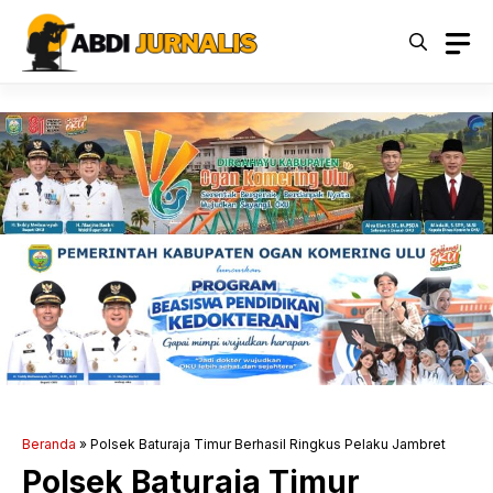
Langsung
ke
isi
Beranda
»
Polsek Baturaja Timur Berhasil Ringkus Pelaku Jambret
Polsek Baturaja Timur