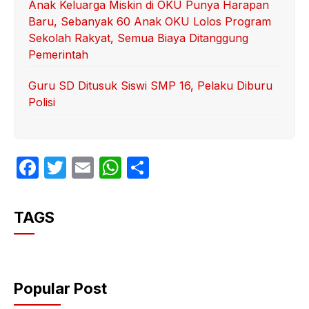
Anak Keluarga Miskin di OKU Punya Harapan
Baru, Sebanyak 60 Anak OKU Lolos Program
Sekolah Rakyat, Semua Biaya Ditanggung
Pemerintah
Guru SD Ditusuk Siswi SMP 16, Pelaku Diburu
Polisi
F
T
E
W
S
a
w
m
h
h
c
itt
ail
at
ar
TAGS
e
er
s
e
b
A
o
p
Popular Post
o
p