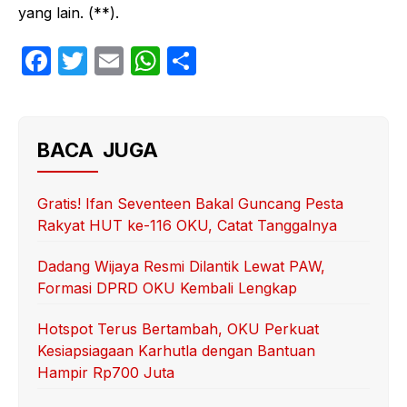
yang lain. (**).
F
T
E
W
S
a
w
m
h
h
c
itt
ail
at
ar
e
er
s
e
BACA JUGA
b
A
o
p
Gratis! Ifan Seventeen Bakal Guncang Pesta
Rakyat HUT ke-116 OKU, Catat Tanggalnya
o
p
k
Dadang Wijaya Resmi Dilantik Lewat PAW,
Formasi DPRD OKU Kembali Lengkap
Hotspot Terus Bertambah, OKU Perkuat
Kesiapsiagaan Karhutla dengan Bantuan
Hampir Rp700 Juta