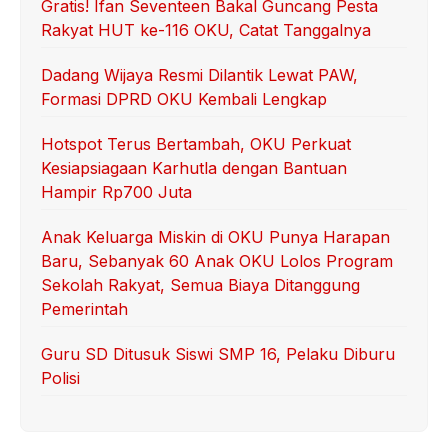
o
p
Gratis! Ifan Seventeen Bakal Guncang Pesta
Rakyat HUT ke-116 OKU, Catat Tanggalnya
o
p
k
Dadang Wijaya Resmi Dilantik Lewat PAW,
Formasi DPRD OKU Kembali Lengkap
Hotspot Terus Bertambah, OKU Perkuat
Kesiapsiagaan Karhutla dengan Bantuan
Hampir Rp700 Juta
Anak Keluarga Miskin di OKU Punya Harapan
Baru, Sebanyak 60 Anak OKU Lolos Program
Sekolah Rakyat, Semua Biaya Ditanggung
Pemerintah
Guru SD Ditusuk Siswi SMP 16, Pelaku Diburu
Polisi