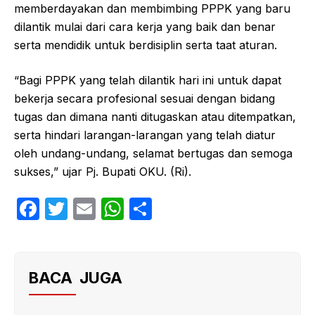
memberdayakan dan membimbing PPPK yang baru
dilantik mulai dari cara kerja yang baik dan benar
serta mendidik untuk berdisiplin serta taat aturan.
“Bagi PPPK yang telah dilantik hari ini untuk dapat
bekerja secara profesional sesuai dengan bidang
tugas dan dimana nanti ditugaskan atau ditempatkan,
serta hindari larangan-larangan yang telah diatur
oleh undang-undang, selamat bertugas dan semoga
sukses,” ujar Pj. Bupati OKU. (Ri).
F
T
E
W
S
a
w
m
h
h
c
itt
ail
at
ar
e
er
s
e
BACA JUGA
b
A