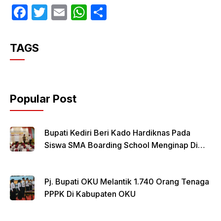
F
T
E
W
S
a
w
m
h
h
c
itt
ail
at
ar
TAGS
e
er
s
e
b
A
o
p
Popular Post
o
p
k
Bupati Kediri Beri Kado Hardiknas Pada
Siswa SMA Boarding School Menginap Di
Rumdin Bupati
Pj. Bupati OKU Melantik 1.740 Orang Tenaga
PPPK Di Kabupaten OKU