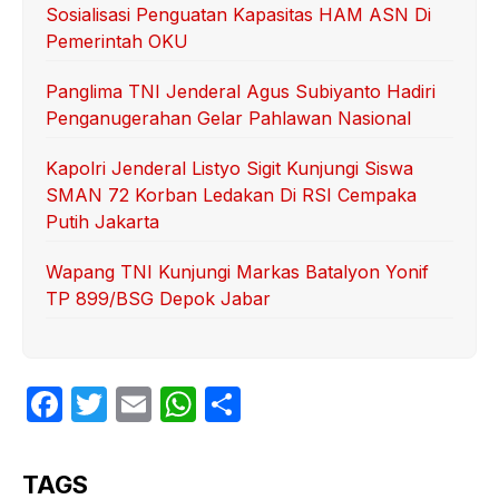
Sosialisasi Penguatan Kapasitas HAM ASN Di
Pemerintah OKU
Panglima TNI Jenderal Agus Subiyanto Hadiri
Penganugerahan Gelar Pahlawan Nasional
Kapolri Jenderal Listyo Sigit Kunjungi Siswa
SMAN 72 Korban Ledakan Di RSI Cempaka
Putih Jakarta
Wapang TNI Kunjungi Markas Batalyon Yonif
TP 899/BSG Depok Jabar
F
T
E
W
S
a
w
m
h
h
c
itt
ail
at
ar
TAGS