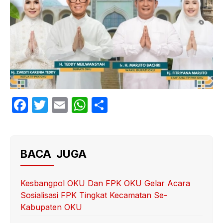
F
T
E
W
S
a
w
m
h
h
c
itt
ail
at
ar
e
er
s
e
BACA JUGA
b
A
o
p
Kesbangpol OKU Dan FPK OKU Gelar Acara
Sosialisasi FPK Tingkat Kecamatan Se-
o
p
Kabupaten OKU
k