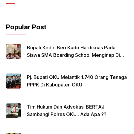
e
er
s
e
b
A
o
p
Popular Post
o
p
k
Bupati Kediri Beri Kado Hardiknas Pada
Siswa SMA Boarding School Menginap Di
Rumdin Bupati
Pj. Bupati OKU Melantik 1.740 Orang Tenaga
PPPK Di Kabupaten OKU
Tim Hukum Dan Advokasi BERTAJI
Sambangi Polres OKU : Ada Apa ??