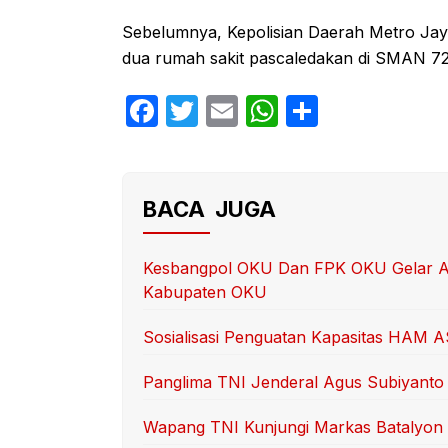
Sebelumnya, Kepolisian Daerah Metro Jay
dua rumah sakit pascaledakan di SMAN 72 
F
T
E
W
S
a
w
m
h
h
c
itt
ail
at
ar
e
er
s
e
BACA JUGA
b
A
o
p
Kesbangpol OKU Dan FPK OKU Gelar Aca
Kabupaten OKU
o
p
k
Sosialisasi Penguatan Kapasitas HAM 
Panglima TNI Jenderal Agus Subiyanto
Wapang TNI Kunjungi Markas Batalyon