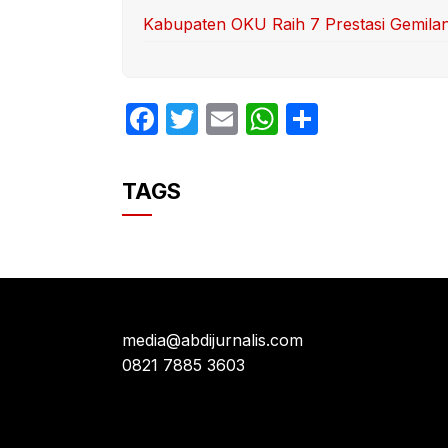
Kabupaten OKU Raih 7 Prestasi Gemila
F
T
E
W
S
a
w
m
h
h
c
itt
ail
at
ar
TAGS
e
er
s
e
b
A
o
p
o
p
k
media@abdijurnalis.com
0821 7885 3603