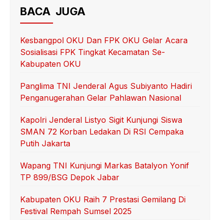
e
er
s
e
BACA JUGA
b
A
o
p
Kesbangpol OKU Dan FPK OKU Gelar Acara
Sosialisasi FPK Tingkat Kecamatan Se-
o
p
Kabupaten OKU
k
Panglima TNI Jenderal Agus Subiyanto Hadiri
Penganugerahan Gelar Pahlawan Nasional
Kapolri Jenderal Listyo Sigit Kunjungi Siswa
SMAN 72 Korban Ledakan Di RSI Cempaka
Putih Jakarta
Wapang TNI Kunjungi Markas Batalyon Yonif
TP 899/BSG Depok Jabar
Kabupaten OKU Raih 7 Prestasi Gemilang Di
Festival Rempah Sumsel 2025