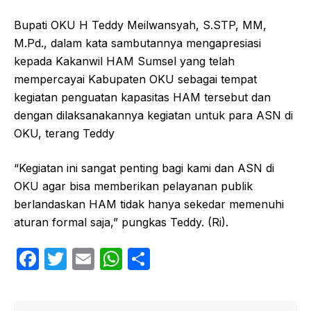
Bupati OKU H Teddy Meilwansyah, S.STP, MM,
M.Pd., dalam kata sambutannya mengapresiasi
kepada Kakanwil HAM Sumsel yang telah
mempercayai Kabupaten OKU sebagai tempat
kegiatan penguatan kapasitas HAM tersebut dan
dengan dilaksanakannya kegiatan untuk para ASN di
OKU, terang Teddy
“Kegiatan ini sangat penting bagi kami dan ASN di
OKU agar bisa memberikan pelayanan publik
berlandaskan HAM tidak hanya sekedar memenuhi
aturan formal saja,” pungkas Teddy. (Ri).
F
T
E
W
S
a
w
m
h
h
c
itt
ail
at
ar