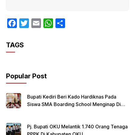
F
T
E
W
S
a
w
m
h
h
c
itt
ail
at
ar
TAGS
e
er
s
e
b
A
o
p
Popular Post
o
p
k
Bupati Kediri Beri Kado Hardiknas Pada
Siswa SMA Boarding School Menginap Di
Rumdin Bupati
Pj. Bupati OKU Melantik 1.740 Orang Tenaga
PPPK Di Kabupaten OKU