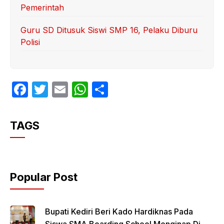
Pemerintah
Guru SD Ditusuk Siswi SMP 16, Pelaku Diburu
Polisi
F
T
E
W
S
a
w
m
h
h
c
itt
ail
at
ar
TAGS
e
er
s
e
b
A
o
p
Popular Post
o
p
k
Bupati Kediri Beri Kado Hardiknas Pada