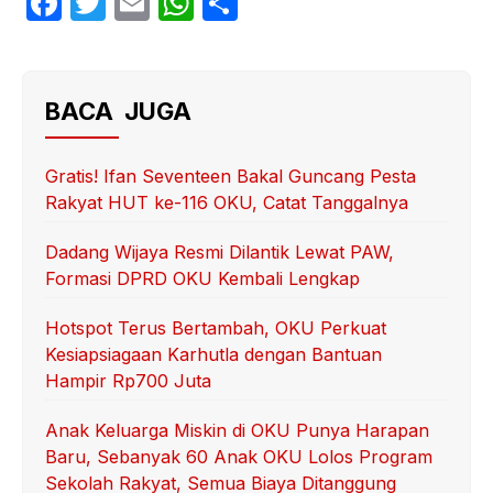
F
T
E
W
S
a
w
m
h
h
c
itt
ail
at
ar
e
er
s
e
BACA JUGA
b
A
o
p
Gratis! Ifan Seventeen Bakal Guncang Pesta
Rakyat HUT ke-116 OKU, Catat Tanggalnya
o
p
k
Dadang Wijaya Resmi Dilantik Lewat PAW,
Formasi DPRD OKU Kembali Lengkap
Hotspot Terus Bertambah, OKU Perkuat
Kesiapsiagaan Karhutla dengan Bantuan
Hampir Rp700 Juta
Anak Keluarga Miskin di OKU Punya Harapan
Baru, Sebanyak 60 Anak OKU Lolos Program
Sekolah Rakyat, Semua Biaya Ditanggung