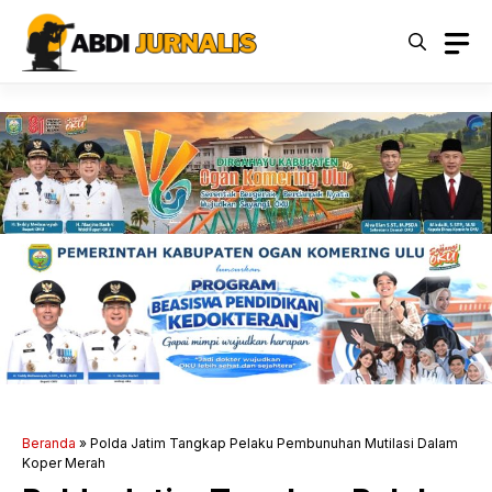
Langsung
ke
isi
Beranda
»
Polda Jatim Tangkap Pelaku Pembunuhan Mutilasi Dalam
Koper Merah