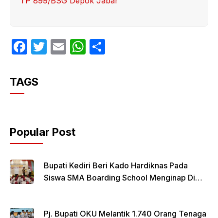
TP 899/BSG Depok Jabar
F
T
E
W
S
a
w
m
h
h
c
itt
ail
at
ar
TAGS
e
er
s
e
b
A
o
p
Popular Post
o
p
k
Bupati Kediri Beri Kado Hardiknas Pada
Siswa SMA Boarding School Menginap Di
Rumdin Bupati
Pj. Bupati OKU Melantik 1.740 Orang Tenaga