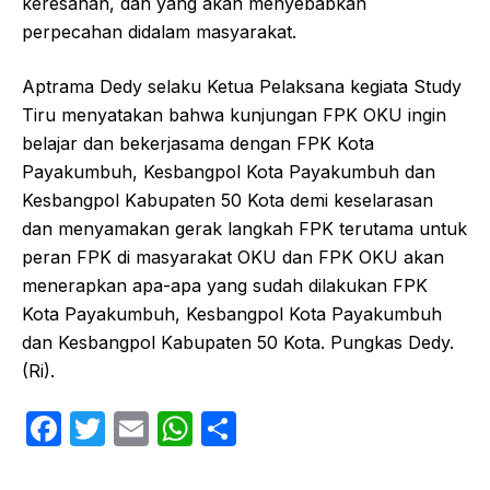
keresahan, dan yang akan menyebabkan
perpecahan didalam masyarakat.
Aptrama Dedy selaku Ketua Pelaksana kegiata Study
Tiru menyatakan bahwa kunjungan FPK OKU ingin
belajar dan bekerjasama dengan FPK Kota
Payakumbuh, Kesbangpol Kota Payakumbuh dan
Kesbangpol Kabupaten 50 Kota demi keselarasan
dan menyamakan gerak langkah FPK terutama untuk
peran FPK di masyarakat OKU dan FPK OKU akan
menerapkan apa-apa yang sudah dilakukan FPK
Kota Payakumbuh, Kesbangpol Kota Payakumbuh
dan Kesbangpol Kabupaten 50 Kota. Pungkas Dedy.
(Ri).
F
T
E
W
S
a
w
m
h
h