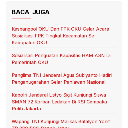
c
itt
ail
at
ar
e
er
s
e
BACA JUGA
b
A
o
p
Kesbangpol OKU Dan FPK OKU Gelar Acara
Sosialisasi FPK Tingkat Kecamatan Se-
o
p
Kabupaten OKU
k
Sosialisasi Penguatan Kapasitas HAM ASN Di
Pemerintah OKU
Panglima TNI Jenderal Agus Subiyanto Hadiri
Penganugerahan Gelar Pahlawan Nasional
Kapolri Jenderal Listyo Sigit Kunjungi Siswa
SMAN 72 Korban Ledakan Di RSI Cempaka
Putih Jakarta
Wapang TNI Kunjungi Markas Batalyon Yonif