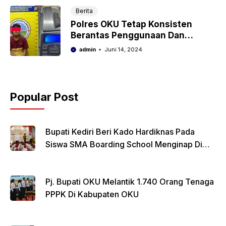
Berita
Polres OKU Tetap Konsisten
Berantas Penggunaan Dan
Penyalahgunaan Narkoba Di OKU
admin
Juni 14, 2024
Popular Post
Bupati Kediri Beri Kado Hardiknas Pada
Siswa SMA Boarding School Menginap Di
Rumdin Bupati
Pj. Bupati OKU Melantik 1.740 Orang Tenaga
PPPK Di Kabupaten OKU