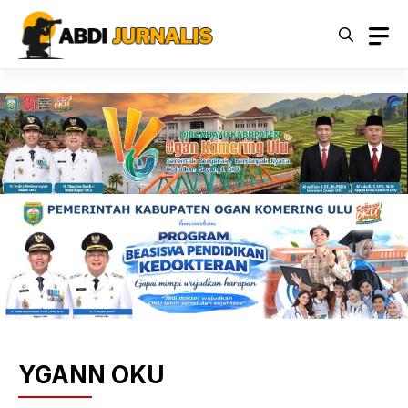
Langsung
ke
isi
YGANN OKU