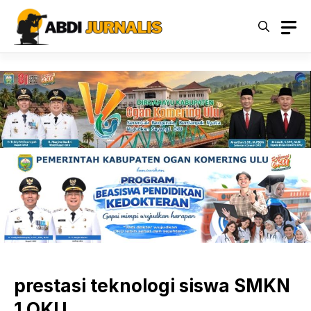
Langsung
ke
isi
prestasi teknologi siswa SMKN
1 OKU