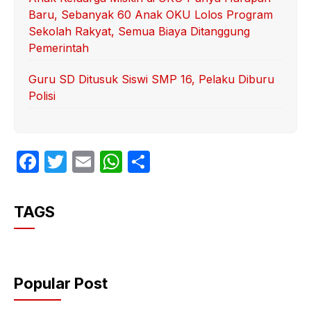
Baru, Sebanyak 60 Anak OKU Lolos Program
Sekolah Rakyat, Semua Biaya Ditanggung
Pemerintah
Guru SD Ditusuk Siswi SMP 16, Pelaku Diburu
Polisi
F
T
E
W
S
a
w
m
h
h
c
itt
ail
at
ar
TAGS
e
er
s
e
b
A
o
p
Popular Post
o
p