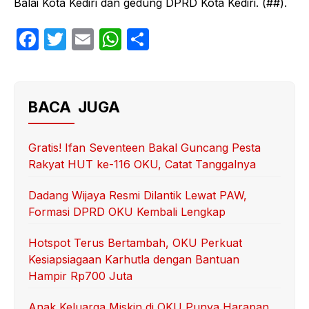
Balai Kota Kediri dan gedung DPRD Kota Kediri. (##).
F
T
E
W
S
a
w
m
h
h
c
itt
ail
at
ar
e
er
s
e
BACA JUGA
b
A
o
p
Gratis! Ifan Seventeen Bakal Guncang Pesta
Rakyat HUT ke-116 OKU, Catat Tanggalnya
o
p
k
Dadang Wijaya Resmi Dilantik Lewat PAW,
Formasi DPRD OKU Kembali Lengkap
Hotspot Terus Bertambah, OKU Perkuat
Kesiapsiagaan Karhutla dengan Bantuan
Hampir Rp700 Juta
Anak Keluarga Miskin di OKU Punya Harapan