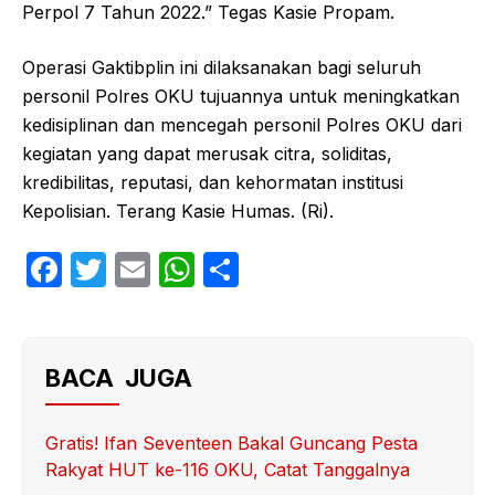
Perpol 7 Tahun 2022.” Tegas Kasie Propam.
Operasi Gaktibplin ini dilaksanakan bagi seluruh
personil Polres OKU tujuannya untuk meningkatkan
kedisiplinan dan mencegah personil Polres OKU dari
kegiatan yang dapat merusak citra, soliditas,
kredibilitas, reputasi, dan kehormatan institusi
Kepolisian. Terang Kasie Humas. (Ri).
F
T
E
W
S
a
w
m
h
h
c
itt
ail
at
ar
e
er
s
e
BACA JUGA
b
A
o
p
Gratis! Ifan Seventeen Bakal Guncang Pesta
Rakyat HUT ke-116 OKU, Catat Tanggalnya
o
p