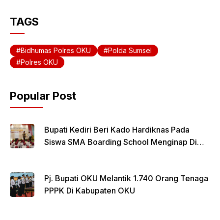
a
w
m
h
h
c
itt
ail
at
ar
TAGS
e
er
s
e
b
A
Bidhumas Polres OKU
Polda Sumsel
o
p
Polres OKU
o
p
k
Popular Post
Bupati Kediri Beri Kado Hardiknas Pada
Siswa SMA Boarding School Menginap Di
Rumdin Bupati
Pj. Bupati OKU Melantik 1.740 Orang Tenaga
PPPK Di Kabupaten OKU