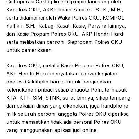
Giat operasi Gaktibplin ini dipimpin langsung oleh
Kapolres OKU, AKBP Imam Zamroni, S.I.K., M.H.,
serta didampingi oleh Waka Polres OKU, KOMPOL
Yulfikri, S.H., Kabag, Kasat, Kasie, Perwira lainnya,
dan Kasie Propam Polres OKU, AKP Hendri Hardi
serta melibatkan personil Siepropam Polres OKU
untuk pemeriksaan.
Kapolres OKU, melalui Kasie Propam Polres OKU,
AKP Hendri Hardi menyatakan bahwa kegiatan
operasi Gaktibplin hari ini untuk pengecekan
kelengkapan pribadi setiap anggota Polri, termasuk
KTA, KTP, SIM, STNK, surat lainnya, sikap tampang,
dan pakaian dinas yang dikenakan, juga handphone
milik seluruh personil anggota Polres OKU diperiksa
untuk memastikan tidak ada personil Polres OKU
yang menggunakan aplikasi judi online.