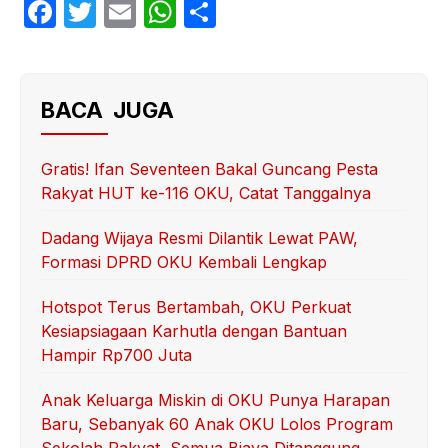
F
T
E
W
S
a
w
m
h
h
c
itt
ail
at
ar
e
er
s
e
BACA JUGA
b
A
o
p
Gratis! Ifan Seventeen Bakal Guncang Pesta
Rakyat HUT ke-116 OKU, Catat Tanggalnya
o
p
k
Dadang Wijaya Resmi Dilantik Lewat PAW,
Formasi DPRD OKU Kembali Lengkap
Hotspot Terus Bertambah, OKU Perkuat
Kesiapsiagaan Karhutla dengan Bantuan
Hampir Rp700 Juta
Anak Keluarga Miskin di OKU Punya Harapan
Baru, Sebanyak 60 Anak OKU Lolos Program