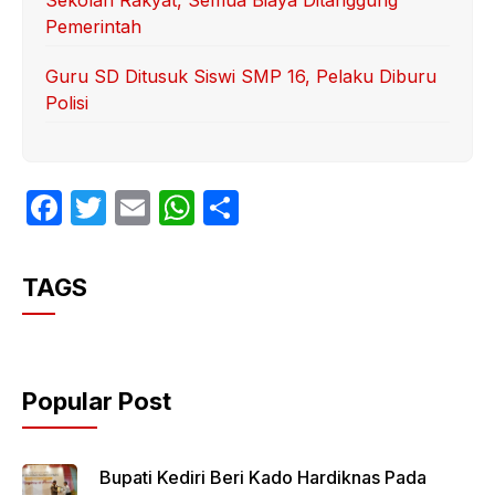
Sekolah Rakyat, Semua Biaya Ditanggung
Pemerintah
Guru SD Ditusuk Siswi SMP 16, Pelaku Diburu
Polisi
F
T
E
W
S
a
w
m
h
h
c
itt
ail
at
ar
TAGS
e
er
s
e
b
A
o
p
Popular Post
o
p
k
Bupati Kediri Beri Kado Hardiknas Pada