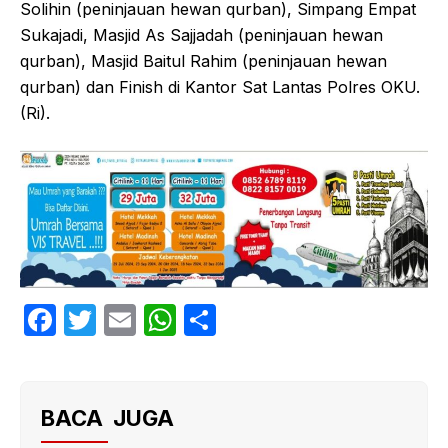
Solihin (peninjauan hewan qurban), Simpang Empat
Sukajadi, Masjid As Sajjadah (peninjauan hewan
qurban), Masjid Baitul Rahim (peninjauan hewan
qurban) dan Finish di Kantor Sat Lantas Polres OKU.
(Ri).
F
T
E
W
S
a
w
m
h
h
c
itt
ail
at
ar
e
er
s
e
BACA JUGA
b
A