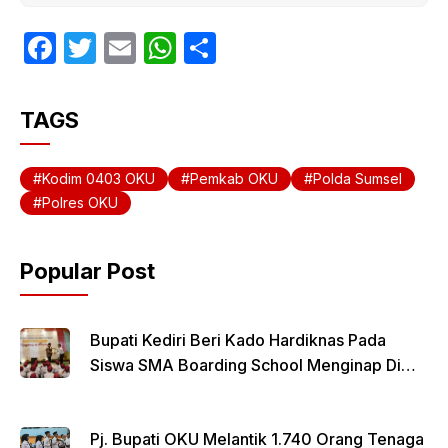
F
T
E
W
S
a
w
m
h
h
c
itt
ail
at
ar
TAGS
e
er
s
e
b
A
Kodim 0403 OKU
Pemkab OKU
Polda Sumsel
o
p
Polres OKU
o
p
k
Popular Post
Bupati Kediri Beri Kado Hardiknas Pada
Siswa SMA Boarding School Menginap Di
Rumdin Bupati
Pj. Bupati OKU Melantik 1.740 Orang Tenaga