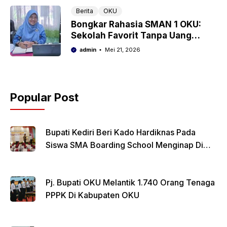
Berita
OKU
Bongkar Rahasia SMAN 1 OKU:
Sekolah Favorit Tanpa Uang
Komite, Tapi Lulusannya Tembus
admin
Mei 21, 2026
UGM
Popular Post
Bupati Kediri Beri Kado Hardiknas Pada
Siswa SMA Boarding School Menginap Di
Rumdin Bupati
Pj. Bupati OKU Melantik 1.740 Orang Tenaga
PPPK Di Kabupaten OKU