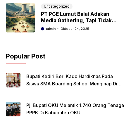
Uncategorized
PT PGE Lumut Balai Adakan
Media Gathering, Tapi Tidak
Semua Media Di OKU Diundang
admin
Oktober 24, 2025
Dalam Acara Tersebut
Popular Post
Bupati Kediri Beri Kado Hardiknas Pada
Siswa SMA Boarding School Menginap Di
Rumdin Bupati
Pj. Bupati OKU Melantik 1.740 Orang Tenaga
PPPK Di Kabupaten OKU