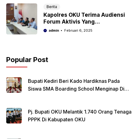
Berita
Kapolres OKU Terima Audiensi
Forum Aktivis Yang
Mempertanyakan Perkembangan
admin
Februari 6, 2025
Kasus Yang Telah Dilaporkan Di
Polres OKU
Popular Post
Bupati Kediri Beri Kado Hardiknas Pada
Siswa SMA Boarding School Menginap Di
Rumdin Bupati
Pj. Bupati OKU Melantik 1.740 Orang Tenaga
PPPK Di Kabupaten OKU