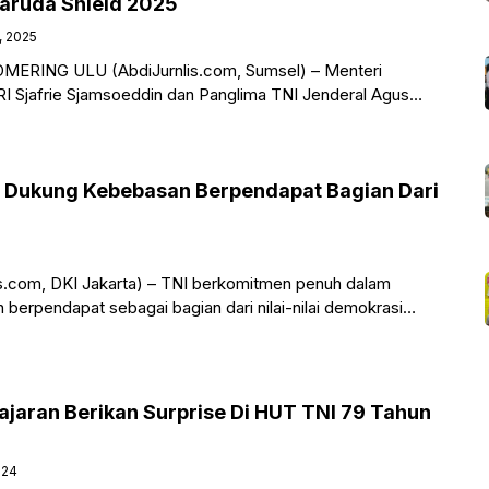
aruda Shield 2025
, 2025
RING ULU (AbdiJurnlis.com, Sumsel) – Menteri
I Sjafrie Sjamsoeddin dan Panglima TNI Jenderal Agus
epala Staf Angkatan Darat (Kasad)
 Dukung Kebebasan Berpendapat Bagian Dari
s.com, DKI Jakarta) – TNI berkomitmen penuh dalam
erpendapat sebagai bagian dari nilai-nilai demokrasi
sa Indonesia. Setiap warga negara
ajaran Berikan Surprise Di HUT TNI 79 Tahun
024