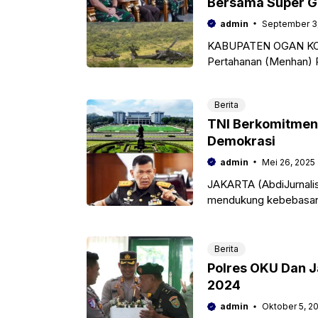
Bersama Super G
admin
September 3
KABUPATEN OGAN KOME
Pertahanan (Menhan) R
Subianto didampingi K
Berita
TNI Berkomitmen
Demokrasi
admin
Mei 26, 2025
JAKARTA (AbdiJurnali
mendukung kebebasan b
yang dianut oleh bang
Berita
Polres OKU Dan J
2024
admin
Oktober 5, 2