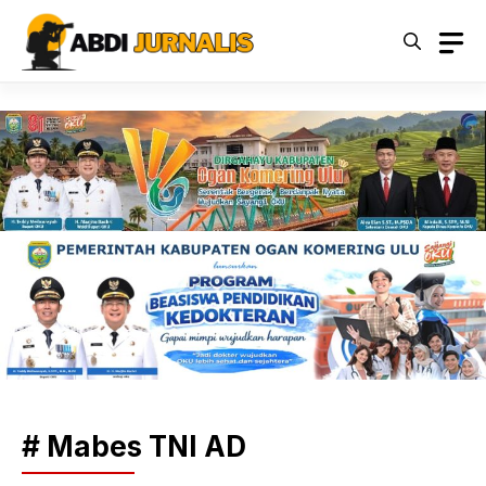
Langsung
ke
isi
# Mabes TNI AD