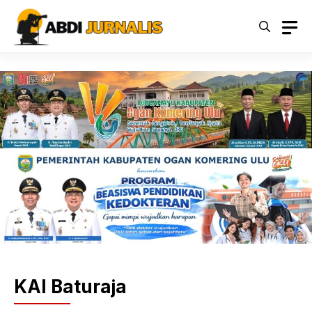
Langsung
ke
isi
KAI Baturaja