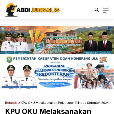
Langsung
ke
isi
Beranda
»
KPU OKU Melaksanakan Peluncuran Pilkada Serentak 2024
KPU OKU Melaksanakan