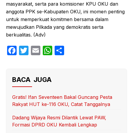
masyarakat, serta para komisioner KPU OKU dan
anggota PPK se-Kabupaten OKU, ini momen penting
untuk memperkuat komitmen bersama dalam
mewujudkan Pilkada yang demokratis serta
berkualitas. (Adv)
F
T
E
W
S
a
w
m
h
h
c
itt
ail
at
ar
e
er
s
e
BACA JUGA
b
A
o
p
Gratis! Ifan Seventeen Bakal Guncang Pesta
Rakyat HUT ke-116 OKU, Catat Tanggalnya
o
p
k
Dadang Wijaya Resmi Dilantik Lewat PAW,
Formasi DPRD OKU Kembali Lengkap