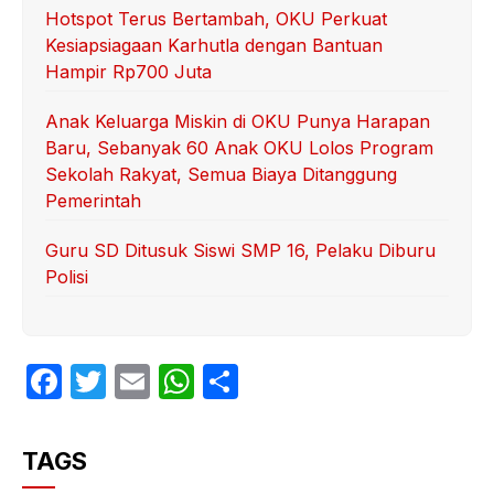
Hotspot Terus Bertambah, OKU Perkuat
Kesiapsiagaan Karhutla dengan Bantuan
Hampir Rp700 Juta
Anak Keluarga Miskin di OKU Punya Harapan
Baru, Sebanyak 60 Anak OKU Lolos Program
Sekolah Rakyat, Semua Biaya Ditanggung
Pemerintah
Guru SD Ditusuk Siswi SMP 16, Pelaku Diburu
Polisi
F
T
E
W
S
a
w
m
h
h
c
itt
ail
at
ar
TAGS
e
er
s
e