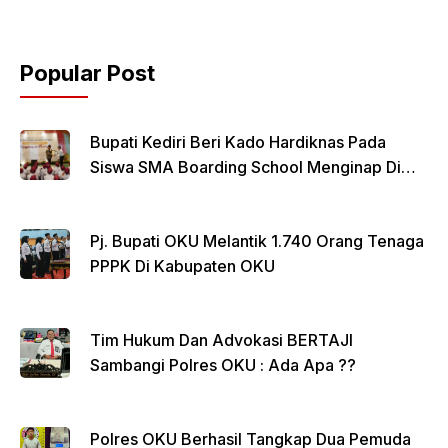
b
A
o
p
Popular Post
o
p
k
Bupati Kediri Beri Kado Hardiknas Pada
Siswa SMA Boarding School Menginap Di
Rumdin Bupati
Pj. Bupati OKU Melantik 1.740 Orang Tenaga
PPPK Di Kabupaten OKU
Tim Hukum Dan Advokasi BERTAJI
Sambangi Polres OKU : Ada Apa ??
Polres OKU Berhasil Tangkap Dua Pemuda