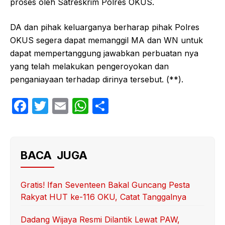
proses oleh Satreskrim Polres OKUS.
DA dan pihak keluarganya berharap pihak Polres
OKUS segera dapat memanggil MA dan WN untuk
dapat mempertanggung jawabkan perbuatan nya
yang telah melakukan pengeroyokan dan
penganiayaan terhadap dirinya tersebut. (**).
F
T
E
W
S
a
w
m
h
h
c
itt
ail
at
ar
e
er
s
e
BACA JUGA
b
A
o
p
Gratis! Ifan Seventeen Bakal Guncang Pesta
Rakyat HUT ke-116 OKU, Catat Tanggalnya
o
p
k
Dadang Wijaya Resmi Dilantik Lewat PAW,