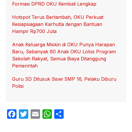
Formasi DPRD OKU Kembali Lengkap
Hotspot Terus Bertambah, OKU Perkuat
Kesiapsiagaan Karhutla dengan Bantuan
Hampir Rp700 Juta
Anak Keluarga Miskin di OKU Punya Harapan
Baru, Sebanyak 60 Anak OKU Lolos Program
Sekolah Rakyat, Semua Biaya Ditanggung
Pemerintah
Guru SD Ditusuk Siswi SMP 16, Pelaku Diburu
Polisi
F
T
E
W
S
a
w
m
h
h