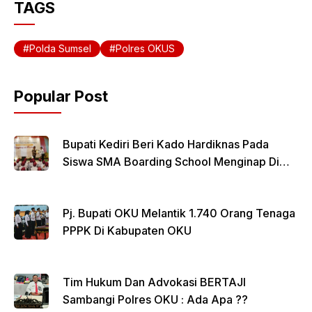
c
itt
ail
at
ar
TAGS
e
er
s
e
b
A
Polda Sumsel
Polres OKUS
o
p
o
p
Popular Post
k
Bupati Kediri Beri Kado Hardiknas Pada
Siswa SMA Boarding School Menginap Di
Rumdin Bupati
Pj. Bupati OKU Melantik 1.740 Orang Tenaga
PPPK Di Kabupaten OKU
Tim Hukum Dan Advokasi BERTAJI
Sambangi Polres OKU : Ada Apa ??