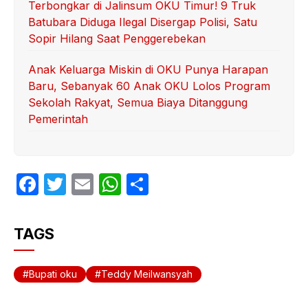
Terbongkar di Jalinsum OKU Timur! 9 Truk
Batubara Diduga Ilegal Disergap Polisi, Satu
Sopir Hilang Saat Penggerebekan
Anak Keluarga Miskin di OKU Punya Harapan
Baru, Sebanyak 60 Anak OKU Lolos Program
Sekolah Rakyat, Semua Biaya Ditanggung
Pemerintah
F
T
E
W
S
a
w
m
h
h
c
itt
ail
at
ar
TAGS
e
er
s
e
b
A
Bupati oku
Teddy Meilwansyah
o
p