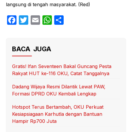
langsung di tengah masyarakat. (Red)
F
T
E
W
S
a
w
m
h
h
c
itt
ail
at
ar
e
er
s
e
BACA JUGA
b
A
o
p
Gratis! Ifan Seventeen Bakal Guncang Pesta
Rakyat HUT ke-116 OKU, Catat Tanggalnya
o
p
k
Dadang Wijaya Resmi Dilantik Lewat PAW,
Formasi DPRD OKU Kembali Lengkap
Hotspot Terus Bertambah, OKU Perkuat
Kesiapsiagaan Karhutla dengan Bantuan
Hampir Rp700 Juta