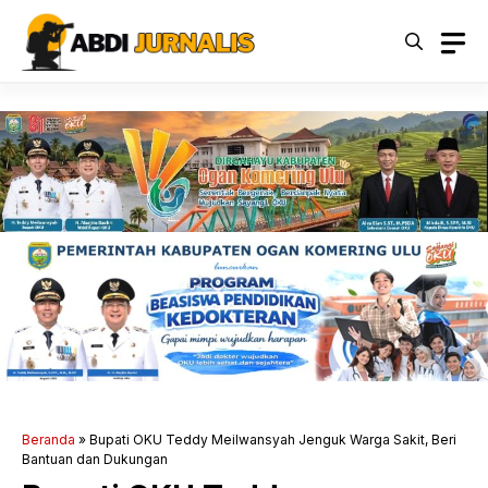
Langsung
ke
isi
Beranda
»
Bupati OKU Teddy Meilwansyah Jenguk Warga Sakit, Beri
Bantuan dan Dukungan